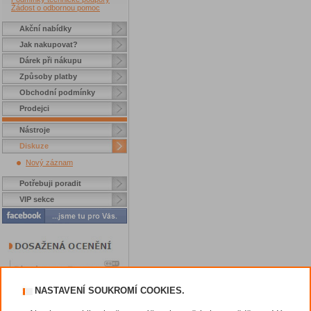
Žádost o odbornou pomoc
Akční nabídky
Jak nakupovat?
Dárek při nákupu
Způsoby platby
Obchodní podmínky
Prodejci
Nástroje
Diskuze
Nový záznam
Potřebuji poradit
VIP sekce
NASTAVENÍ SOUKROMÍ COOKIES.