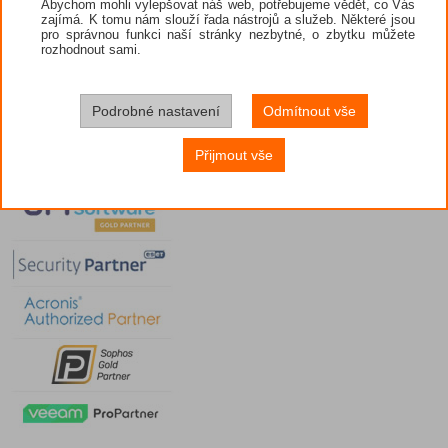
Abychom mohli vylepšovat náš web, potřebujeme vědět, co Vás
zajímá. K tomu nám slouží řada nástrojů a služeb. Některé jsou
pro správnou funkci naší stránky nezbytné, o zbytku můžete
rozhodnout sami.
Podrobné nastavení
Odmítnout vše
Přijmout vše