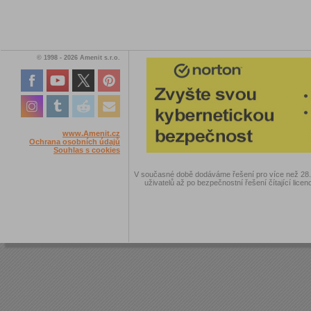
© 1998 - 2026 Amenit s.r.o.
www.Amenit.cz
Ochrana osobních údajů
Souhlas s cookies
V současné době dodáváme řešení pro více než 28.00
uživatelů až po bezpečnostní řešení čítající licen