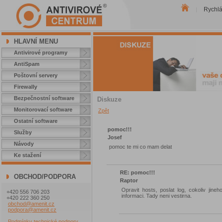
Rychl
|
HLAVNÍ MENU
Antivirové programy
AntiSpam
Poštovní servery
Firewally
Bezpečnostní software
Diskuze
Monitorovací software
Zpět
Ostatní software
pomoc!!!
Služby
Josef
Návody
pomoc te mi co mam delat
Ke stažení
RE: pomoc!!!
OBCHOD/PODPORA
Raptor
Opravit hosts, poslat log, cokoliv ji
+420 556 706 203
informaci. Tady neni vestirna.
+420 222 360 250
obchod@amenit.cz
podpora@amenit.cz
Podmínky technické podpory