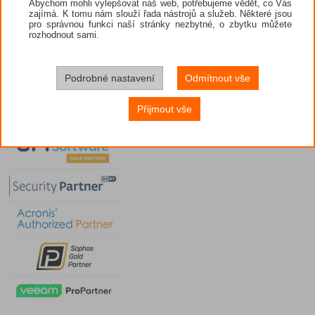
Abychom mohli vylepšovat náš web, potřebujeme vědět, co Vás
zajímá. K tomu nám slouží řada nástrojů a služeb. Některé jsou
pro správnou funkci naší stránky nezbytné, o zbytku můžete
rozhodnout sami.
Podrobné nastavení
Odmítnout vše
Přijmout vše