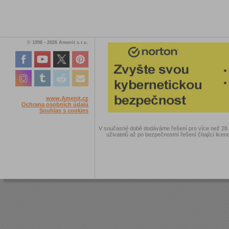
© 1998 - 2026 Amenit s.r.o.
www.Amenit.cz
Ochrana osobních údajů
Souhlas s cookies
V současné době dodáváme řešení pro více než 28.00
uživatelů až po bezpečnostní řešení čítající licen