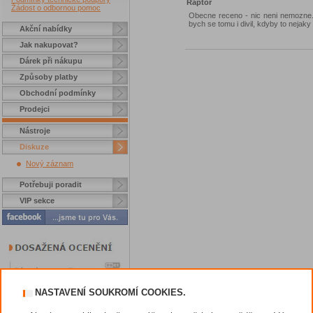
Raptor
Žádost o odbornou pomoc
Obecne receno - nic neni nemozne. A
bych se tomu i divil, kdyby to nejaky 
Akční nabídky
Jak nakupovat?
Dárek při nákupu
Způsoby platby
Obchodní podmínky
Prodejci
Nástroje
Diskuze
Nový záznam
Potřebuji poradit
VIP sekce
NASTAVENÍ SOUKROMÍ COOKIES.