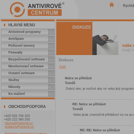
Rychl
|
HLAVNÍ MENU
Antivirové programy
AntiSpam
Poštovní servery
Firewally
Bezpečnostní software
Diskuze
Monitorovací software
Zpět
Ostatní software
Nelze se přihlásit
Služby
Tomáš
Návody
Dobrý den, je možné aby vir nebo jiný program 
Ke stažení
RE: Nelze se přihlásit
OBCHOD/PODPORA
Tomáš
Nebo jinak znemožnil přihlášení se na ac
+420 556 706 203
+420 222 360 250
obchod@amenit.cz
podpora@amenit.cz
RE: RE: Nelze se přihlásit
Podmínky technické podpory