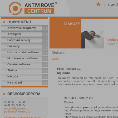
Rychl
|
HLAVNÍ MENU
Antivirové programy
AntiSpam
Poštovní servery
Firewally
Bezpečnostní software
Diskuze
Monitorovací software
Zpět
Ostatní software
Files - Sekure 2.1
Služby
bigidudu
Návody
Dekuji za odpoved na muj dotaz na Files - S
nezdarilo a nevim co dal. Zkusil jsem ho vym
Ke stažení
odstraneni toho to programu muze dojit k nefu
OBCHOD/PODPORA
RE: Files - Sekure 2.1
+420 556 706 203
Raptor
+420 222 360 250
Pouzijte
rucni postup
jak je uvedeno na 
obchod@amenit.cz
http://www.xp-vista.com/spyware-removal/
podpora@amenit.cz
nebo
http://www.411-spyware.com/remove-file
Podmínky technické podpory