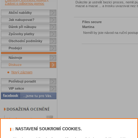
Dulezite je ustrelit bezici proces, nemit
Žádost o odbornou pomoc
mazat a mazat ... a trosku uvazovat nez bu
Akční nabídky
Jak nakupovat?
Files secure
Martina
Dárek při nákupu
Neměl by jste návod na ruční postup
Způsoby platby
Obchodní podmínky
Prodejci
Nástroje
Diskuze
Nový záznam
Potřebuji poradit
VIP sekce
NASTAVENÍ SOUKROMÍ COOKIES.