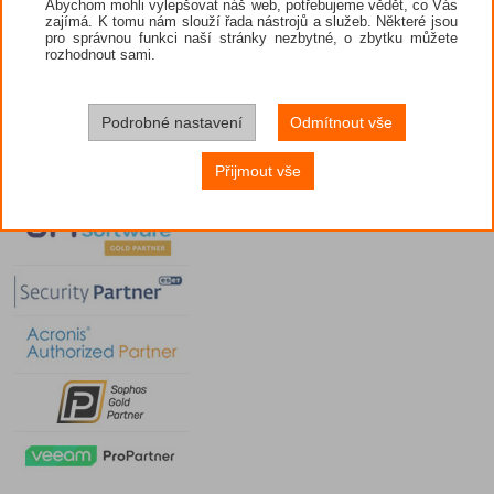
Abychom mohli vylepšovat náš web, potřebujeme vědět, co Vás
zajímá. K tomu nám slouží řada nástrojů a služeb. Některé jsou
pro správnou funkci naší stránky nezbytné, o zbytku můžete
rozhodnout sami.
Podrobné nastavení
Odmítnout vše
Přijmout vše