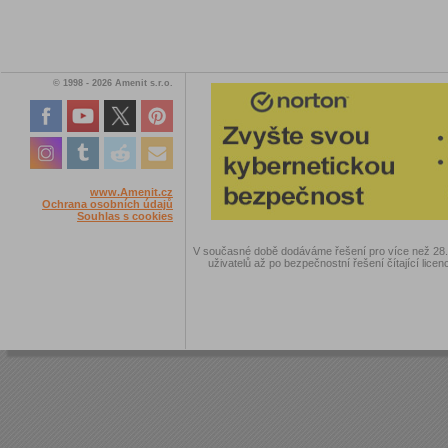
© 1998 - 2026 Amenit s.r.o.
www.Amenit.cz
Ochrana osobních údajů
Souhlas s cookies
V současné době dodáváme řešení pro více než 28.00
uživatelů až po bezpečnostní řešení čítající licen