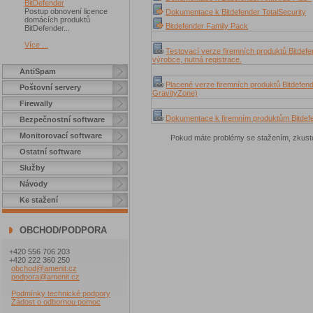
BitDefender
Postup obnovení licence
Dokumentace k Bitdefender TotalSecurity
domácích produktů
Bitdefender Family Pack
BitDefender...
Více ...
Testovací verze firemních produktů Bitdefe
výrobce, nutná registrace.
AntiSpam
Placené verze firemních produktů Bitdefende
Poštovní servery
GravityZone)
Firewally
Dokumentace k firemním produktům Bitdefe
Bezpečnostní software
Monitorovací software
Pokud máte problémy se stažením, zkust
Ostatní software
Služby
Návody
Ke stažení
OBCHOD/PODPORA
+420 556 706 203
+420 222 360 250
obchod@amenit.cz
podpora@amenit.cz
Podmínky technické podpory
Žádost o odbornou pomoc