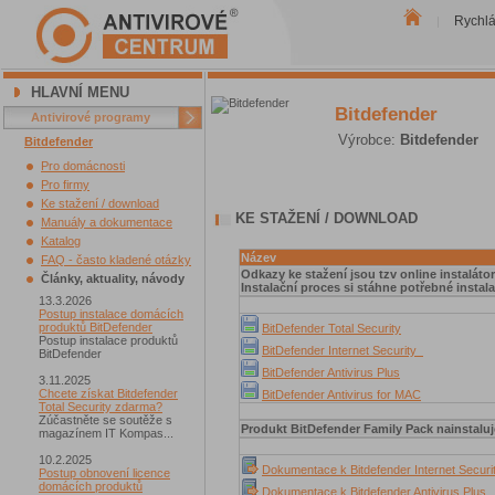
Rychl
|
HLAVNÍ MENU
Bitdefender
Antivirové programy
Výrobce:
Bitdefender
Bitdefender
Pro domácnosti
Pro firmy
Ke stažení / download
KE STAŽENÍ / DOWNLOAD
Manuály a dokumentace
Katalog
Název
FAQ - často kladené otázky
Odkazy ke stažení jsou tzv online instalátor
Články, aktuality, návody
Instalační proces si stáhne potřebné instal
13.3.2026
Postup instalace domácích
produktů BitDefender
BitDefender Total Security
Postup instalace produktů
BitDefender Internet Security
BitDefender
BitDefender Antivirus Plus
3.11.2025
Chcete získat Bitdefender
BitDefender Antivirus for MAC
Total Security zdarma?
Zúčastněte se soutěže s
Produkt BitDefender Family Pack nainstaluj
magazínem IT Kompas...
10.2.2025
Dokumentace k Bitdefender Internet Securi
Postup obnovení licence
domácích produktů
Dokumentace k Bitdefender Antivirus Plus