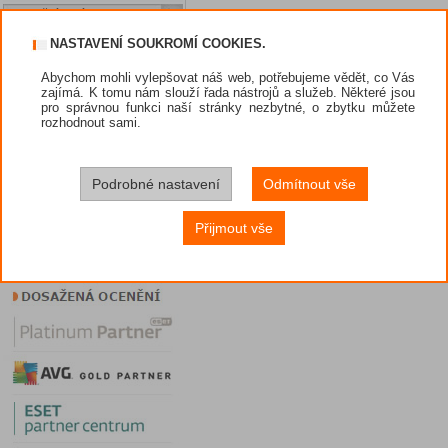
Akční nabídky
Jak nakupovat?
NASTAVENÍ SOUKROMÍ COOKIES.
Dárek při nákupu
Abychom mohli vylepšovat náš web, potřebujeme vědět, co Vás
Způsoby platby
zajímá. K tomu nám slouží řada nástrojů a služeb. Některé jsou
Obchodní podmínky
pro správnou funkci naší stránky nezbytné, o zbytku můžete
rozhodnout sami.
Prodejci
Nástroje
Podrobné nastavení
Odmítnout vše
Diskuze
Potřebuji poradit
Přijmout vše
VIP sekce