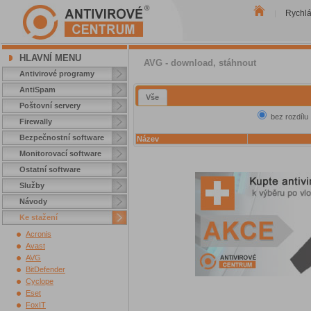
Rychl
|
HLAVNÍ MENU
AVG - download, stáhnout
Antivirové programy
AntiSpam
Vše
Poštovní servery
bez rozdílu
Firewally
Bezpečnostní software
Název
Monitorovací software
Ostatní software
Služby
Návody
Ke stažení
Acronis
Avast
AVG
BitDefender
Cyclope
Eset
FoxIT