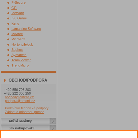
F-Secure
GFI
IceWarp
ISL Online
Kerio
Lamantine Software
McAfee
Microsoft
NortonLifelock
Sophos
Symantec
Team Viewer
TrendMicro
OBCHOD/PODPORA
+420 556 706 203
+420 222 360 250
obchod@amenit.cz
podpora@amenit.cz
Podmínky technické podpory
Žádost o odbornou pomoc
Akční nabídky
Jak nakupovat?
Dárek při nákupu