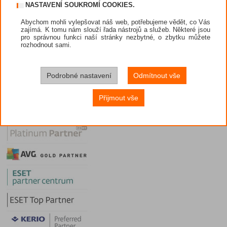
NASTAVENÍ SOUKROMÍ COOKIES.
Způsoby platby
Obchodní podmínky
Abychom mohli vylepšovat náš web, potřebujeme vědět, co Vás
zajímá. K tomu nám slouží řada nástrojů a služeb. Některé jsou
Prodejci
pro správnou funkci naší stránky nezbytné, o zbytku můžete
rozhodnout sami.
Nástroje
Diskuze
Potřebuji poradit
Podrobné nastavení
Odmítnout vše
VIP sekce
Přijmout vše