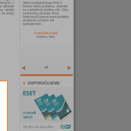
cheng-tu v
Velmi oceňuji přístup firmy k
u jakkoliv
řešení mého problému. Jednalo
na odmítá
se o poměrně složitou věc. Díky
, že útoky
serióznímu přístupu firmy
AntivirovéCentrum jsem problém
skutečně vyřešil k mé
spokojenosti.
František Farář
Karlovy Vary
#9
DOPORUČUJEME