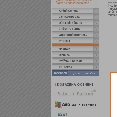
sociáln
Žádost o odbornou pomoc
jihozáp
napoje
Akční nabídky
jakýkol
tohoto
Jak nakupovat?
Dárek při nákupu
Způsoby platby
Obchodní podmínky
Prodejci
Nástroje
Diskuze
Potřebuji poradit
VIP sekce