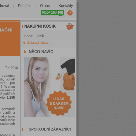
trovat
Přihlásit
O nás
Kontakty
|
|
|
NÁKUPNÍ KOŠÍK
Cena:
0 Kč
Zobrazit obsah
NĚCO NAVÍC
7.4.2010
 systému
ii, odhalil
ntra pro
vě řízenou
erou nazval
ě počítači
bylo 1.295
k primárně
vé vládě a
jako tajné
ztahů Indie
zaslaných
SPOKOJENÍ ZÁKAZNÍCI
nologie
a