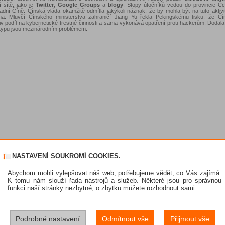
í sítě, jako je
Twitter
,
Google Groups
a
blogy
. Stopy útočníků vedou do provincie Č
adní Číně. Čínská vláda okamžitě odmítla jakýkoli náznak, že by mohla být na tuto aktivit
na. Mluvčí Čínského ministerstva zahraničí Jiang Yu řekla Pekingskému tisku, že Čí
iv podíl na kybernetické trestné činnosti a sama vykonává opatření proti hackerům. Dodala
 typu jsou mezinárodním problémem.
NASTAVENÍ SOUKROMÍ COOKIES.
Abychom mohli vylepšovat náš web, potřebujeme vědět, co Vás zajímá.
K tomu nám slouží řada nástrojů a služeb. Některé jsou pro správnou
funkci naší stránky nezbytné, o zbytku můžete rozhodnout sami.
Podrobné nastavení
Odmítnout vše
Přijmout vše