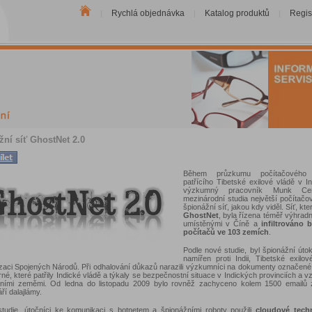
Rychlá objednávka
Katalog produktů
Regis
|
|
|
ní síť GhostNet 2.0
Během průzkumu počítačového
patřícího Tibetské exilové vládě v Ind
výzkumný pracovník Munk Ce
mezinárodní studia největší počítačo
špionážní síť, jakou kdy viděl. Síť, kt
GhostNet
, byla řízena téměř výhradn
umístěnými v Číně a
infiltrováno 
počítačů ve 103 zemích
.
Podle nové studie, byl špionážní úto
namířen proti Indii, Tibetské exilo
zaci Spojených Národů. Při odhalování důkazů narazili výzkumníci na dokumenty označené 
né, které patřily Indické vládě a týkaly se bezpečnostní situace v Indických provinciích a v
tními zeměmi. Od ledna do listopadu 2009 bylo rovněž zachyceno kolem 1500 emailů 
ří dalajlámy.
studie, útočníci ke komunikaci s botnetem a špionážními roboty použili
cloudové tech