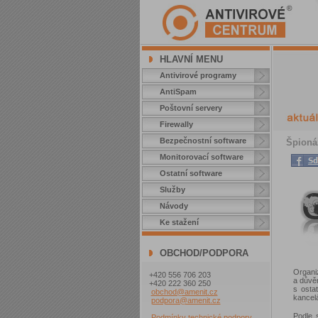
HLAVNÍ MENU
Antivirové programy
AntiSpam
Poštovní servery
Firewally
Bezpečnostní software
Špionáž
Monitorovací software
Ostatní software
Služby
Návody
Ke stažení
OBCHOD/PODPORA
Organi
+420 556 706 203
a důvěr
+420 222 360 250
s osta
obchod@amenit.cz
kancelá
podpora@amenit.cz
Podle 
Podmínky technické podpory