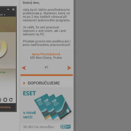
Dobrý den,
ráda bych Vaším prostřednictvím
poděkovala p. Martinovi, který se
mi po 2 dny trpělivě věnoval při
nastavení antivirového programu.
Je vidět, že umí pracovat
nejenom s anti-virem, ale i anti-
talentem na PC.
Předejte prosím toto poděkování i
jemu nadřízenému pracovníkovi!!
Irena Procházková
MŠ Mezi Domy, Praha
#7
DOPORUČUJEME