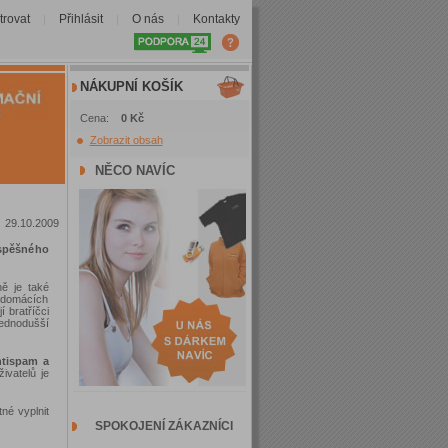
trovat
Přihlásit
O nás
Kontakty
|
|
|
NÁKUPNÍ KOŠÍK
Cena:
0 Kč
Zobrazit obsah
NĚCO NAVÍC
29.10.2009
úspěšného
ě je také
v domácích
 bratříčci
jednodušší
ntispam a
ivatelů je
tné vyplnit
SPOKOJENÍ ZÁKAZNÍCI