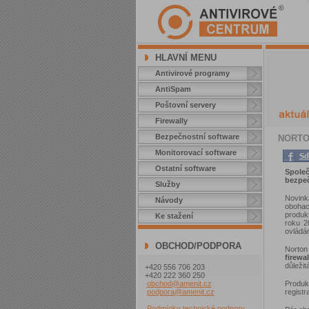
HLAVNÍ MENU
Antivirové programy
AntiSpam
Poštovní servery
Firewally
Bezpečnostní software
NORTON
Monitorovací software
Ostatní software
Společ
bezpeč
Služby
Novink
Návody
obohac
produkt
Ke stažení
roku 2
ovládán
OBCHOD/PODPORA
Norton
firewal
důležit
+420 556 706 203
+420 222 360 250
Produk
obchod@amenit.cz
registr
podpora@amenit.cz
Podmínky technické podpory