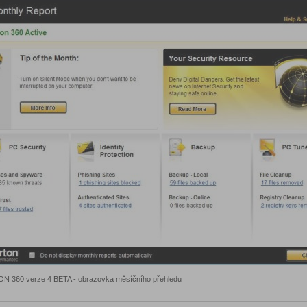
 360 verze 4 BETA - obrazovka měsíčního přehledu