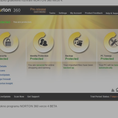
rázků grafického rozhraní NORTON 360 verze 4:
 okno programu NORTON 360 verze 4 BETA