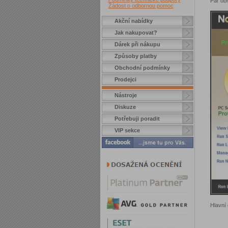
Pár ob
Žádost o odbornou pomoc
Akční nabídky
Jak nakupovat?
Dárek při nákupu
Způsoby platby
Obchodní podmínky
Prodejci
Nástroje
Diskuze
Potřebuji poradit
VIP sekce
Hlavní