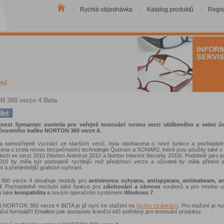
Rychlá objednávka
Katalog produktů
Regis
|
|
|
 360 verze 4 Beta
nost Symantec uvolnila pro veřejné testování novou verzi oblíbeného a velmi 
nostního balíku NORTON 360 verze 4.
a samozřejmě vychází ze starších verzí, byla obohacena o nové funkce a pochopiteln
ena o zcela novou bezpečnostní technologie Quorum a SONAR2, které jsou použity také 
ech ve verzi 2010 (Norton Antivirus 2010 a Norton Interent Security 2010). Podobně jako její
010 by měla být podstatně rychlejší než předchozí verze a uživateli by měla přinést 
í a přehlednější grafické rozhraní.
 360 verze 4 obsahuje moduly pro
antivirovou ochranu, antispyware, antimalware, a
l
. Pochopitelně nechybí také funkce pro
zálohování a obnovu
souborů a pro mnoho už
á také
kompabilita s
novým operačním systémem
Windows 7
.
t NORTON 360 verze 4 BETA je již nyní ke stažení na
těchto stránkách
. Pro stažení je nu
ační formulář!! Emailem pak dostanete licenční klíč potřebný pro testování produktu.