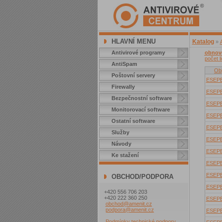
HLAVNÍ MENU
Katalog
»
Antivirové programy
obnove
počet l
AntiSpam
Obj
Poštovní servery
ESEP
Firewally
ESEP
Bezpečnostní software
ESEP
Monitorovací software
ESEP
Ostatní software
ESEP
Služby
ESEP
Návody
ESEP
Ke stažení
ESEP
ESEP
OBCHOD/PODPORA
ESEP
+420 556 706 203
+420 222 360 250
ESEP
obchod@amenit.cz
podpora@amenit.cz
ESEP
Podmínky technické podpory