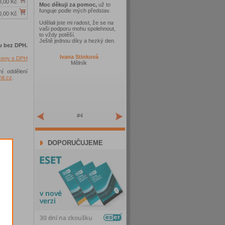
8,00 Kč
Moc děkuji za pomoc,
už to
funguje podle mých představ.
0,00 Kč
Udělali jste mi radost, že se na
vaši podporu mohu spolehnout,
to vždy potěší.
Ještě jednou díky a hezký den.
u bez DPH.
Ivana Stinková
 ceny s DPH
Mělník
ní oddělení
t.cz
.
#4
DOPORUČUJEME