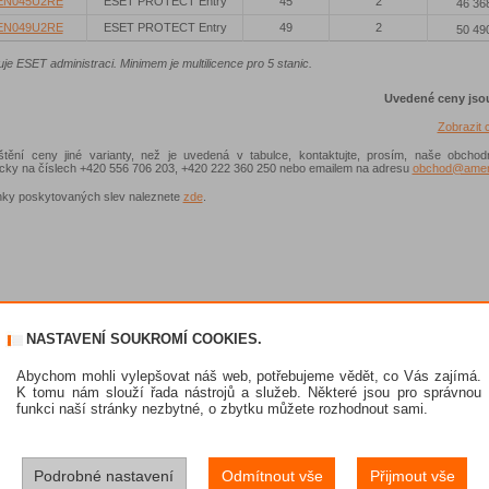
EN045U2RE
ESET PROTECT Entry
45
2
46 36
EN049U2RE
ESET PROTECT Entry
49
2
50 49
e ESET administraci. Minimem je multilicence pro 5 stanic.
Uvedené ceny jso
Zobrazit
ištění ceny jiné varianty, než je uvedená v tabulce, kontaktujte, prosím, naše obchod
nicky na číslech +420 556 706 203, +420 222 360 250 nebo emailem na adresu
obchod@ameni
ky poskytovaných slev naleznete
zde
.
NASTAVENÍ SOUKROMÍ COOKIES.
Abychom mohli vylepšovat náš web, potřebujeme vědět, co Vás zajímá.
K tomu nám slouží řada nástrojů a služeb. Některé jsou pro správnou
funkci naší stránky nezbytné, o zbytku můžete rozhodnout sami.
Podrobné nastavení
Odmítnout vše
Přijmout vše