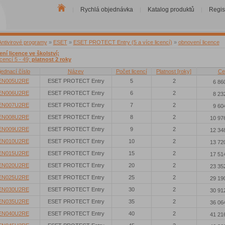
Rychlá objednávka
Katalog produktů
Regis
|
|
|
Antivirové programy
»
ESET
»
ESET PROTECT Entry (5 a více licencí)
»
obnovení licence
ní licence ve školství;
icencí 5 - 49;
platnost 2 roky
ednací číslo
Název
Počet licencí
Platnost [roky]
Ce
EN005U2RE
ESET PROTECT Entry
5
2
6 86
EN006U2RE
ESET PROTECT Entry
6
2
8 23
EN007U2RE
ESET PROTECT Entry
7
2
9 60
EN008U2RE
ESET PROTECT Entry
8
2
10 97
EN009U2RE
ESET PROTECT Entry
9
2
12 34
EN010U2RE
ESET PROTECT Entry
10
2
13 72
EN015U2RE
ESET PROTECT Entry
15
2
17 51
EN020U2RE
ESET PROTECT Entry
20
2
23 35
EN025U2RE
ESET PROTECT Entry
25
2
29 19
EN030U2RE
ESET PROTECT Entry
30
2
30 91
EN035U2RE
ESET PROTECT Entry
35
2
36 06
EN040U2RE
ESET PROTECT Entry
40
2
41 21