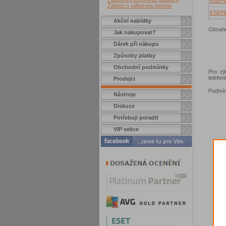
ESEP
Žádost o odbornou pomoc
ESEP
Akční nabídky
Obsahuj
Jak nakupovat?
Dárek při nákupu
Způsoby platby
Obchodní podmínky
Pro zj
telefo
Prodejci
Podmín
Nástroje
Diskuze
Potřebuji poradit
VIP sekce