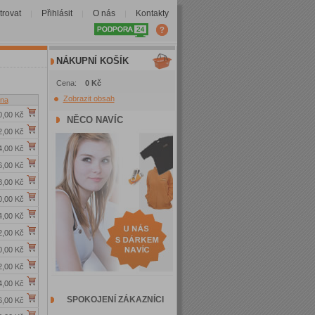
trovat
Přihlásit
O nás
Kontakty
|
|
|
NÁKUPNÍ KOŠÍK
Cena:
0 Kč
Zobrazit obsah
na
0,00 Kč
NĚCO NAVÍC
2,00 Kč
4,00 Kč
6,00 Kč
8,00 Kč
0,00 Kč
4,00 Kč
2,00 Kč
0,00 Kč
2,00 Kč
4,00 Kč
SPOKOJENÍ ZÁKAZNÍCI
6,00 Kč