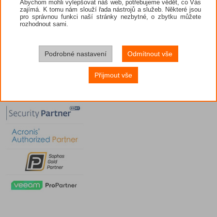
Abychom mohli vylepšovat náš web, potřebujeme vědět, co Vás
zajímá. K tomu nám slouží řada nástrojů a služeb. Některé jsou
pro správnou funkci naší stránky nezbytné, o zbytku můžete
rozhodnout sami.
Podrobné nastavení
Odmítnout vše
Přijmout vše