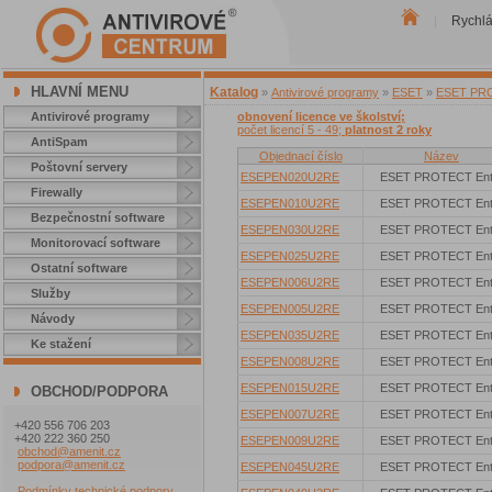
Rychl
|
HLAVNÍ MENU
Katalog
»
Antivirové programy
»
ESET
»
ESET PROT
Antivirové programy
obnovení licence ve školství;
počet licencí 5 - 49;
platnost 2 roky
AntiSpam
Objednací číslo
Název
Poštovní servery
ESEPEN020U2RE
ESET PROTECT Ent
Firewally
ESEPEN010U2RE
ESET PROTECT Ent
Bezpečnostní software
ESEPEN030U2RE
ESET PROTECT Ent
Monitorovací software
ESEPEN025U2RE
ESET PROTECT Ent
Ostatní software
ESEPEN006U2RE
ESET PROTECT Ent
Služby
ESEPEN005U2RE
ESET PROTECT Ent
Návody
ESEPEN035U2RE
ESET PROTECT Ent
Ke stažení
ESEPEN008U2RE
ESET PROTECT Ent
ESEPEN015U2RE
ESET PROTECT Ent
OBCHOD/PODPORA
ESEPEN007U2RE
ESET PROTECT Ent
+420 556 706 203
+420 222 360 250
ESEPEN009U2RE
ESET PROTECT Ent
obchod@amenit.cz
podpora@amenit.cz
ESEPEN045U2RE
ESET PROTECT Ent
Podmínky technické podpory