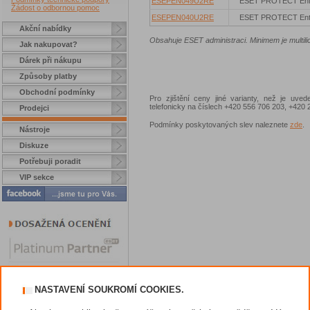
ESEPEN049U2RE
ESET PROTECT Ent
Žádost o odbornou pomoc
ESEPEN040U2RE
ESET PROTECT Ent
Akční nabídky
Obsahuje ESET administraci. Minimem je multili
Jak nakupovat?
Dárek při nákupu
Způsoby platby
Obchodní podmínky
Pro zjištění ceny jiné varianty, než je uve
telefonicky na číslech +420 556 706 203, +42
Prodejci
Podmínky poskytovaných slev naleznete
zde
.
Nástroje
Diskuze
Potřebuji poradit
VIP sekce
NASTAVENÍ SOUKROMÍ COOKIES.