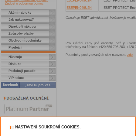
ESEPEN045U2N
ESET PROTECT Entr
Žádost o odbornou pomoc
ESEPEN049U2N
ESET PROTECT Entr
Akční nabídky
Obsahuje ESET administraci. Minimem je multili
Jak nakupovat?
Dárek při nákupu
Způsoby platby
Obchodní podmínky
Pro zjištění ceny jiné varianty, než je uve
telefonicky na číslech +420 556 706 203, +42
Prodejci
Podmínky poskytovaných slev naleznete
zde
.
Nástroje
Diskuze
Potřebuji poradit
VIP sekce
NASTAVENÍ SOUKROMÍ COOKIES.