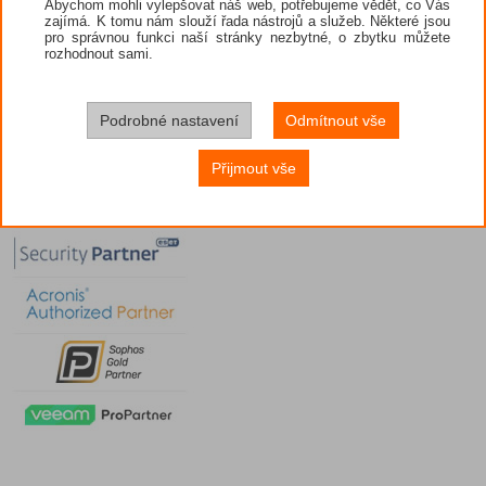
Abychom mohli vylepšovat náš web, potřebujeme vědět, co Vás
zajímá. K tomu nám slouží řada nástrojů a služeb. Některé jsou
pro správnou funkci naší stránky nezbytné, o zbytku můžete
rozhodnout sami.
Podrobné nastavení
Odmítnout vše
Přijmout vše