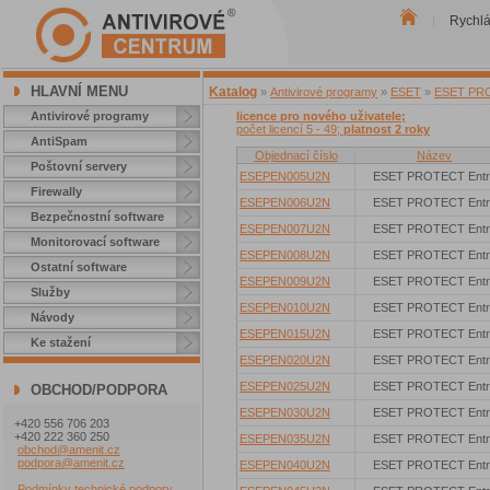
Rychl
|
HLAVNÍ MENU
Katalog
»
Antivirové programy
»
ESET
»
ESET PROT
Antivirové programy
licence pro nového uživatele;
počet licencí 5 - 49;
platnost 2 roky
AntiSpam
Objednací číslo
Název
Poštovní servery
ESEPEN005U2N
ESET PROTECT Entr
Firewally
ESEPEN006U2N
ESET PROTECT Entr
Bezpečnostní software
ESEPEN007U2N
ESET PROTECT Entr
Monitorovací software
ESEPEN008U2N
ESET PROTECT Entr
Ostatní software
ESEPEN009U2N
ESET PROTECT Entr
Služby
ESEPEN010U2N
ESET PROTECT Entr
Návody
ESEPEN015U2N
ESET PROTECT Entr
Ke stažení
ESEPEN020U2N
ESET PROTECT Entr
ESEPEN025U2N
ESET PROTECT Entr
OBCHOD/PODPORA
ESEPEN030U2N
ESET PROTECT Entr
+420 556 706 203
+420 222 360 250
ESEPEN035U2N
ESET PROTECT Entr
obchod@amenit.cz
podpora@amenit.cz
ESEPEN040U2N
ESET PROTECT Entr
Podmínky technické podpory