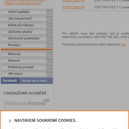
ESEPC010U3R
ESET PROTECT Comple
Žádost o odbornou pomoc
ESEPC006U3R
ESET PROTECT Comple
Akční nabídky
Jak nakupovat?
Dárek při nákupu
Způsoby platby
Pro zjištění ceny jiné varianty, než je uve
telefonicky na číslech +420 556 706 203, +42
Obchodní podmínky
Podmínky poskytovaných slev naleznete
zde
.
Prodejci
Nástroje
Diskuze
Potřebuji poradit
VIP sekce
NASTAVENÍ SOUKROMÍ COOKIES.