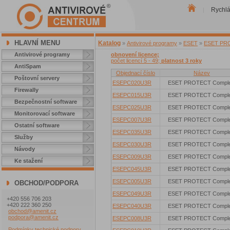
Rychl
|
HLAVNÍ MENU
Katalog
»
Antivirové programy
»
ESET
»
ESET PROT
Antivirové programy
obnovení licence;
počet licencí 5 - 49;
platnost 3 roky
AntiSpam
Objednací číslo
Název
Poštovní servery
ESEPC020U3R
ESET PROTECT Comple
Firewally
ESEPC015U3R
ESET PROTECT Comple
Bezpečnostní software
ESEPC025U3R
ESET PROTECT Comple
Monitorovací software
ESEPC007U3R
ESET PROTECT Comple
Ostatní software
ESEPC035U3R
ESET PROTECT Comple
Služby
ESEPC030U3R
ESET PROTECT Comple
Návody
ESEPC009U3R
ESET PROTECT Comple
Ke stažení
ESEPC045U3R
ESET PROTECT Comple
ESEPC005U3R
ESET PROTECT Comple
OBCHOD/PODPORA
ESEPC049U3R
ESET PROTECT Comple
+420 556 706 203
+420 222 360 250
ESEPC040U3R
ESET PROTECT Comple
obchod@amenit.cz
podpora@amenit.cz
ESEPC008U3R
ESET PROTECT Comple
Podmínky technické podpory