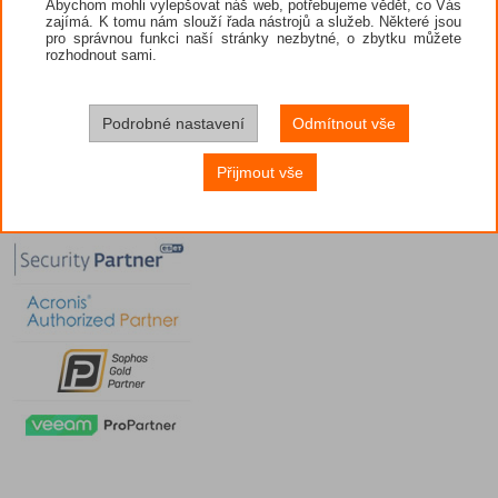
Abychom mohli vylepšovat náš web, potřebujeme vědět, co Vás
zajímá. K tomu nám slouží řada nástrojů a služeb. Některé jsou
pro správnou funkci naší stránky nezbytné, o zbytku můžete
rozhodnout sami.
Podrobné nastavení
Odmítnout vše
Přijmout vše