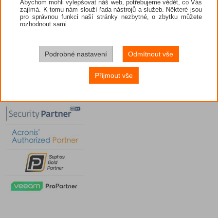
Abychom mohli vylepšovat náš web, potřebujeme vědět, co Vás
zajímá. K tomu nám slouží řada nástrojů a služeb. Některé jsou
pro správnou funkci naší stránky nezbytné, o zbytku můžete
rozhodnout sami.
Podrobné nastavení
Odmítnout vše
Přijmout vše