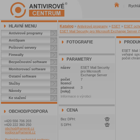
Rychl
|
HLAVNÍ MENU
Katalog
»
Antivirové programy
»
ESET
»
ESET ochra
ESET Mail Security pro Microsoft Exchange Server (5
Antivirové programy
AntiSpam
FOTOGRAFIE
PRODUK
Poštovní servery
ESET Mail S
veřejné spr
Firewally
počet chrán
PARAMETRY
Bezpečnostní software
název
ESET Mail Security
Monitorovací software
pro Microsoft
Exchange Server
Ostatní software
počet
7
licencí
Služby
platnost
3
Návody
[roky]
Informace o výrobci
Ke stažení
CENA
OBCHOD/PODPORA
Bez DPH:
+420 556 706 203
+420 222 360 250
S DPH:
obchod@amenit.cz
podpora@amenit.cz
Podmínky technické podpory