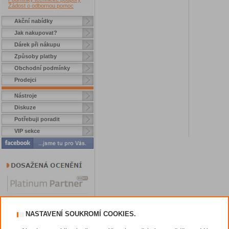
Žádost o odbornou pomoc
Akční nabídky
Jak nakupovat?
Dárek při nákupu
Způsoby platby
Obchodní podmínky
Prodejci
Nástroje
Diskuze
Potřebuji poradit
VIP sekce
NASTAVENÍ SOUKROMÍ COOKIES.