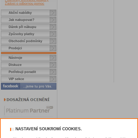
Žádost o odbornou pomoc
Akční nabídky
Jak nakupovat?
Dárek při nákupu
Způsoby platby
Obchodní podmínky
Prodejci
Nástroje
Diskuze
Potřebuji poradit
VIP sekce
NASTAVENÍ SOUKROMÍ COOKIES.