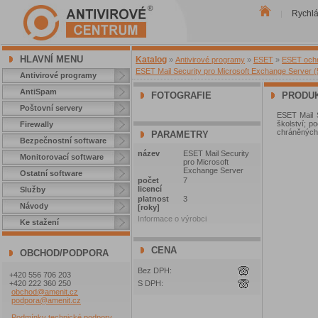
Rychl
|
HLAVNÍ MENU
Katalog
»
Antivirové programy
»
ESET
»
ESET ochra
ESET Mail Security pro Microsoft Exchange Server (5
Antivirové programy
AntiSpam
FOTOGRAFIE
PRODUK
Poštovní servery
ESET Mail S
školství; p
Firewally
chráněných
PARAMETRY
Bezpečnostní software
název
ESET Mail Security
Monitorovací software
pro Microsoft
Exchange Server
Ostatní software
počet
7
licencí
Služby
platnost
3
Návody
[roky]
Informace o výrobci
Ke stažení
CENA
OBCHOD/PODPORA
Bez DPH:
+420 556 706 203
+420 222 360 250
S DPH:
obchod@amenit.cz
podpora@amenit.cz
Podmínky technické podpory