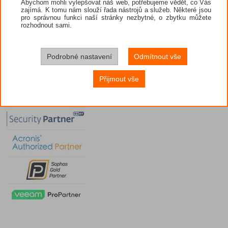
Abychom mohli vylepšovat náš web, potřebujeme vědět, co Vás
zajímá. K tomu nám slouží řada nástrojů a služeb. Některé jsou
pro správnou funkci naší stránky nezbytné, o zbytku můžete
rozhodnout sami.
Podrobné nastavení
Odmítnout vše
Přijmout vše