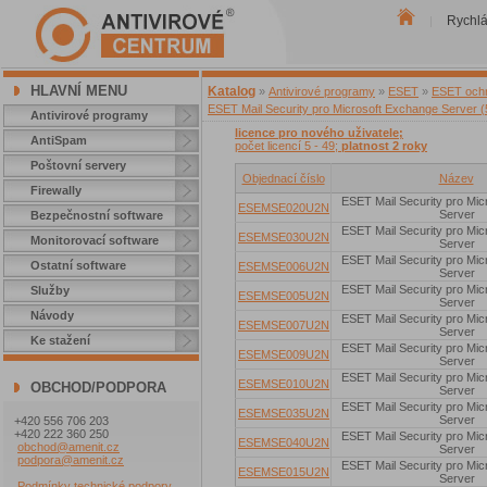
Rychl
|
HLAVNÍ MENU
Katalog
»
Antivirové programy
»
ESET
»
ESET ochra
ESET Mail Security pro Microsoft Exchange Server (5
Antivirové programy
licence pro nového uživatele;
AntiSpam
počet licencí 5 - 49;
platnost 2 roky
Poštovní servery
Objednací číslo
Název
Firewally
ESET Mail Security pro Mi
ESEMSE020U2N
Server
Bezpečnostní software
ESET Mail Security pro Mi
ESEMSE030U2N
Monitorovací software
Server
ESET Mail Security pro Mi
Ostatní software
ESEMSE006U2N
Server
ESET Mail Security pro Mi
Služby
ESEMSE005U2N
Server
Návody
ESET Mail Security pro Mi
ESEMSE007U2N
Server
Ke stažení
ESET Mail Security pro Mi
ESEMSE009U2N
Server
ESET Mail Security pro Mi
ESEMSE010U2N
OBCHOD/PODPORA
Server
ESET Mail Security pro Mi
ESEMSE035U2N
Server
+420 556 706 203
+420 222 360 250
ESET Mail Security pro Mi
ESEMSE040U2N
obchod@amenit.cz
Server
podpora@amenit.cz
ESET Mail Security pro Mi
ESEMSE015U2N
Server
Podmínky technické podpory