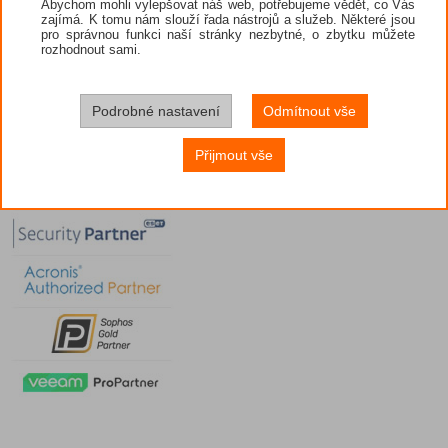
Abychom mohli vylepšovat náš web, potřebujeme vědět, co Vás
zajímá. K tomu nám slouží řada nástrojů a služeb. Některé jsou
pro správnou funkci naší stránky nezbytné, o zbytku můžete
rozhodnout sami.
Podrobné nastavení
Odmítnout vše
Přijmout vše