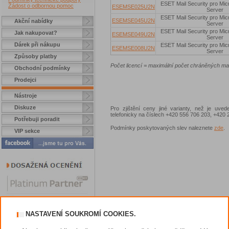
ESET Mail Security pro Mi
Žádost o odbornou pomoc
ESEMSE025U2N
Server
ESET Mail Security pro Mi
ESEMSE045U2N
Akční nabídky
Server
ESET Mail Security pro Mi
Jak nakupovat?
ESEMSE049U2N
Server
Dárek při nákupu
ESET Mail Security pro Mi
ESEMSE008U2N
Server
Způsoby platby
Počet licencí = maximální počet chráněných ma
Obchodní podmínky
Prodejci
Nástroje
Diskuze
Pro zjištění ceny jiné varianty, než je uve
telefonicky na číslech +420 556 706 203, +42
Potřebuji poradit
Podmínky poskytovaných slev naleznete
zde
.
VIP sekce
NASTAVENÍ SOUKROMÍ COOKIES.