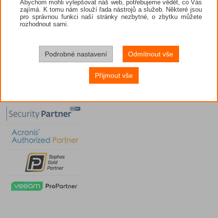
Abychom mohli vylepšovat náš web, potřebujeme vědět, co Vás
zajímá. K tomu nám slouží řada nástrojů a služeb. Některé jsou
pro správnou funkci naší stránky nezbytné, o zbytku můžete
rozhodnout sami.
Podrobné nastavení
Odmítnout vše
Přijmout vše