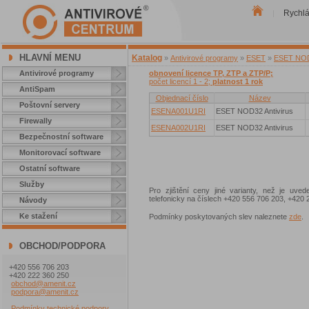
Rychl
|
HLAVNÍ MENU
Katalog
»
Antivirové programy
»
ESET
»
ESET NOD3
Antivirové programy
obnovení licence TP, ZTP a ZTP/P;
počet licencí 1 - 2;
platnost 1 rok
AntiSpam
Objednací číslo
Název
Poštovní servery
ESENA001U1RI
ESET NOD32 Antivirus
Firewally
ESENA002U1RI
ESET NOD32 Antivirus
Bezpečnostní software
Monitorovací software
Ostatní software
Služby
Pro zjištění ceny jiné varianty, než je uve
telefonicky na číslech +420 556 706 203, +42
Návody
Ke stažení
Podmínky poskytovaných slev naleznete
zde
.
OBCHOD/PODPORA
+420 556 706 203
+420 222 360 250
obchod@amenit.cz
podpora@amenit.cz
Podmínky technické podpory