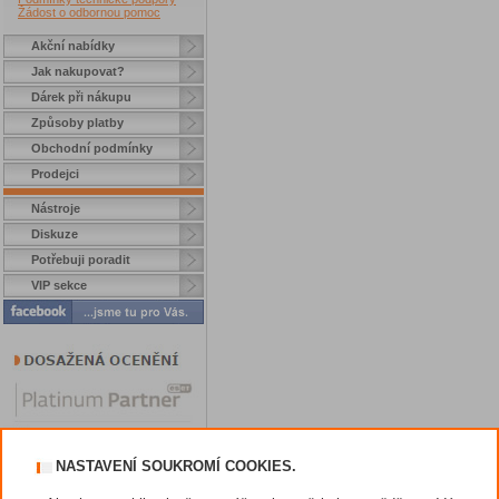
Žádost o odbornou pomoc
Akční nabídky
Jak nakupovat?
Dárek při nákupu
Způsoby platby
Obchodní podmínky
Prodejci
Nástroje
Diskuze
Potřebuji poradit
VIP sekce
NASTAVENÍ SOUKROMÍ COOKIES.