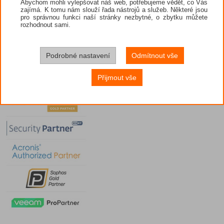
Abychom mohli vylepšovat náš web, potřebujeme vědět, co Vás
zajímá. K tomu nám slouží řada nástrojů a služeb. Některé jsou
pro správnou funkci naší stránky nezbytné, o zbytku můžete
rozhodnout sami.
Podrobné nastavení
Odmítnout vše
Přijmout vše