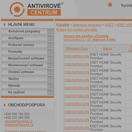
Rychl
|
HLAVNÍ MENU
Katalog
»
Antivirové programy
»
ESET
»
ESET HOME
licence pro nového uživatele
Antivirové programy
licence pro nového uživatele;
AntiSpam
počet licencí 1 - 10;
platnost 3 roky
Poštovní servery
P
Objednací číslo
Název
za
Firewally
ESET HOME Security
ESEHSP001U3N
Premium
Bezpečnostní software
ESET HOME Security
ESEHSP002U3N
Monitorovací software
Premium
ESET HOME Security
Ostatní software
ESEHSP003U3N
Premium
ESET HOME Security
Služby
ESEHSP004U3N
Premium
Návody
ESET HOME Security
ESEHSP005U3N
Premium
Ke stažení
ESET HOME Security
ESEHSP006U3N
Premium
ESET HOME Security
ESEHSP007U3N
OBCHOD/PODPORA
Premium
ESET HOME Security
ESEHSP008U3N
Premium
+420 556 706 203
+420 222 360 250
ESET HOME Security
ESEHSP009U3N
obchod@amenit.cz
Premium
podpora@amenit.cz
ESET HOME Security
ESEHSP010U3N
Premium
Podmínky technické podpory