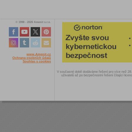
© 1998 - 2026 Amenit s.r.o.
www.Amenit.cz
Ochrana osobních údajů
Souhlas s cookies
V současné době dodáváme řešení pro více než 28.00
uživatelů až po bezpečnostní řešení čítající licen