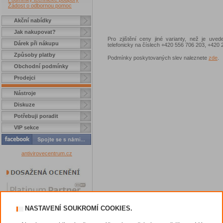
Žádost o odbornou pomoc
Akční nabídky
Jak nakupovat?
Pro zjištění ceny jiné varianty, než je uve
Dárek při nákupu
telefonicky na číslech +420 556 706 203, +42
Způsoby platby
Podmínky poskytovaných slev naleznete
zde
.
Obchodní podmínky
Prodejci
Nástroje
Diskuze
Potřebuji poradit
VIP sekce
antivirovecentrum.cz
NASTAVENÍ SOUKROMÍ COOKIES.