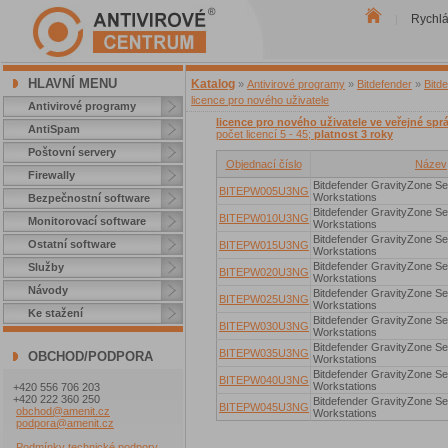
Rychl
|
HLAVNÍ MENU
Katalog
»
Antivirové programy
»
Bitdefender
»
Bitd
licence pro nového uživatele
Antivirové programy
licence pro nového uživatele ve veřejné spr
AntiSpam
počet licencí 5 - 45;
platnost 3 roky
Poštovní servery
Objednací číslo
Název
Firewally
Bitdefender GravityZone Sec
BITEPW005U3NG
Workstations
Bezpečnostní software
Bitdefender GravityZone Sec
BITEPW010U3NG
Monitorovací software
Workstations
Bitdefender GravityZone Sec
Ostatní software
BITEPW015U3NG
Workstations
Bitdefender GravityZone Sec
Služby
BITEPW020U3NG
Workstations
Návody
Bitdefender GravityZone Sec
BITEPW025U3NG
Workstations
Ke stažení
Bitdefender GravityZone Sec
BITEPW030U3NG
Workstations
Bitdefender GravityZone Sec
BITEPW035U3NG
OBCHOD/PODPORA
Workstations
Bitdefender GravityZone Sec
BITEPW040U3NG
Workstations
+420 556 706 203
+420 222 360 250
Bitdefender GravityZone Sec
BITEPW045U3NG
obchod@amenit.cz
Workstations
podpora@amenit.cz
Podmínky technické podpory