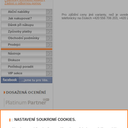
Žádost o odbornou pomoc
Akční nabídky
Pro zjištění ceny jiné varianty, než je uve
telefonicky na číslech +420 556 706 203, +42
Jak nakupovat?
Dárek při nákupu
Způsoby platby
Obchodní podmínky
Prodejci
Nástroje
Diskuze
Potřebuji poradit
VIP sekce
NASTAVENÍ SOUKROMÍ COOKIES.