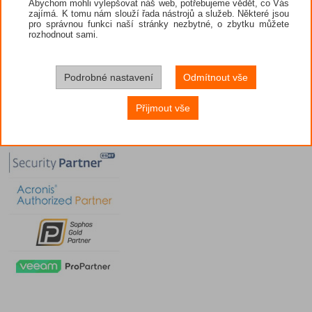
Abychom mohli vylepšovat náš web, potřebujeme vědět, co Vás
zajímá. K tomu nám slouží řada nástrojů a služeb. Některé jsou
pro správnou funkci naší stránky nezbytné, o zbytku můžete
rozhodnout sami.
Podrobné nastavení
Odmítnout vše
Přijmout vše