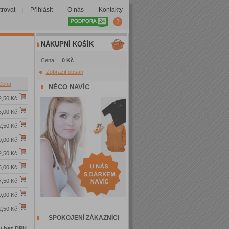
trovat
Přihlásit
O nás
Kontakty
|
|
|
NÁKUPNÍ KOŠÍK
Cena:
0 Kč
Zobrazit obsah
Cena
NĚCO NAVÍC
2,50 Kč
5,00 Kč
2,50 Kč
0,00 Kč
2,50 Kč
5,00 Kč
7,50 Kč
0,00 Kč
2,50 Kč
SPOKOJENÍ ZÁKAZNÍCI
u bez DPH.