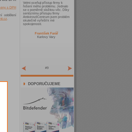
Velmi oceňuji přístup firmy k
řešení mého problému. Jednalo
 ceny s DPH
se o poměrně složitou věc. Díky
serióznímu přístupu firmy
ní oddělení
AntivirovéCentrum jsem problém
t.cz
.
skutečně vyřešil k mé
spokojenosti.
František Farář
Karlovy Vary
#9
DOPORUČUJEME