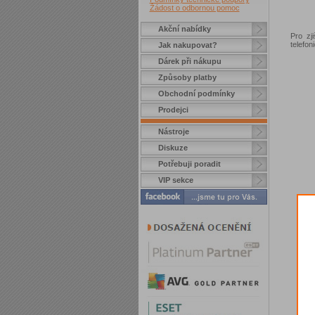
Žádost o odbornou pomoc
Akční nabídky
Pro zj
telefo
Jak nakupovat?
Dárek při nákupu
Způsoby platby
Obchodní podmínky
Prodejci
Nástroje
Diskuze
Potřebuji poradit
VIP sekce