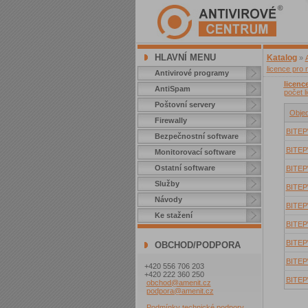
HLAVNÍ MENU
Katalog
»
licence pro 
Antivirové programy
licenc
AntiSpam
počet l
Poštovní servery
Objed
Firewally
BITE
Bezpečnostní software
BITE
Monitorovací software
Ostatní software
BITE
Služby
BITE
Návody
BITE
Ke stažení
BITE
BITE
OBCHOD/PODPORA
BITE
+420 556 706 203
+420 222 360 250
BITE
obchod@amenit.cz
podpora@amenit.cz
Podmínky technické podpory