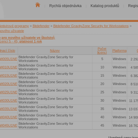
Rychlá objednávka
Katalog produktů
Regis
|
|
|
Antivirové programy
»
Bitdefender
»
Bitdefender GravityZone Security for Workstations
»
nového uživatele
e pro nového uživatele ve školství;
icencí 5 - 45;
platnost 1 rok
Počet
nací číslo
Název
Platforma
licencí
Bitdefender GravityZone Security for
PW005U1NE
5
Windows
2 29
Workstations
Bitdefender GravityZone Security for
PW010U1NE
10
Windows
4 58
Workstations
Bitdefender GravityZone Security for
PW015U1NE
15
Windows
6 38
Workstations
Bitdefender GravityZone Security for
PW020U1NE
20
Windows
8 51
Workstations
Bitdefender GravityZone Security for
PW025U1NE
25
Windows
9 31
Workstations
Bitdefender GravityZone Security for
PW030U1NE
30
Windows
11 17
Workstations
Bitdefender GravityZone Security for
PW035U1NE
35
Windows
13 03
Workstations
Bitdefender GravityZone Security for
PW040U1NE
40
Windows
14 90
Workstations
Bitdefender GravityZone Security for
PW045U1NE
45
Windows
16 76
Workstations
Uvedené ceny jso