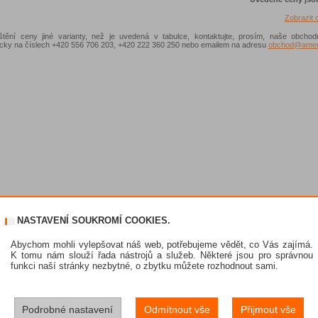
Zobrazit
ištění ceny jiné varianty, než je uvedená v tabulce, kontaktujte, prosím, naše obchod
nicky na číslech +420 556 706 203, +420 222 360 250 nebo emailem na adresu
obchod@ameni
NASTAVENÍ SOUKROMÍ COOKIES.
Abychom mohli vylepšovat náš web, potřebujeme vědět, co Vás zajímá.
K tomu nám slouží řada nástrojů a služeb. Některé jsou pro správnou
funkci naší stránky nezbytné, o zbytku můžete rozhodnout sami.
Podrobné nastavení
Odmítnout vše
Přijmout vše