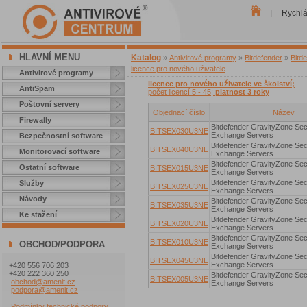
Rychl
|
HLAVNÍ MENU
Katalog
»
Antivirové programy
»
Bitdefender
»
Bitd
licence pro nového uživatele
Antivirové programy
licence pro nového uživatele ve školství;
AntiSpam
počet licencí 5 - 45;
platnost 3 roky
Poštovní servery
Objednací číslo
Název
Firewally
Bitdefender GravityZone Secu
BITSEX030U3NE
Exchange Servers
Bezpečnostní software
Bitdefender GravityZone Secu
BITSEX040U3NE
Monitorovací software
Exchange Servers
Bitdefender GravityZone Secu
Ostatní software
BITSEX015U3NE
Exchange Servers
Bitdefender GravityZone Secu
Služby
BITSEX025U3NE
Exchange Servers
Návody
Bitdefender GravityZone Secu
BITSEX035U3NE
Exchange Servers
Ke stažení
Bitdefender GravityZone Secu
BITSEX020U3NE
Exchange Servers
Bitdefender GravityZone Secu
BITSEX010U3NE
OBCHOD/PODPORA
Exchange Servers
Bitdefender GravityZone Secu
BITSEX045U3NE
Exchange Servers
+420 556 706 203
+420 222 360 250
Bitdefender GravityZone Secu
BITSEX005U3NE
obchod@amenit.cz
Exchange Servers
podpora@amenit.cz
Podmínky technické podpory