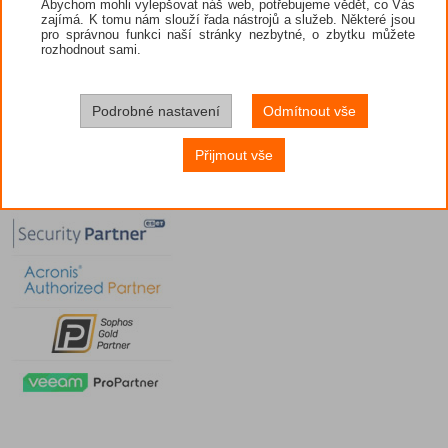
Abychom mohli vylepšovat náš web, potřebujeme vědět, co Vás
zajímá. K tomu nám slouží řada nástrojů a služeb. Některé jsou
pro správnou funkci naší stránky nezbytné, o zbytku můžete
rozhodnout sami.
Podrobné nastavení
Odmítnout vše
Přijmout vše