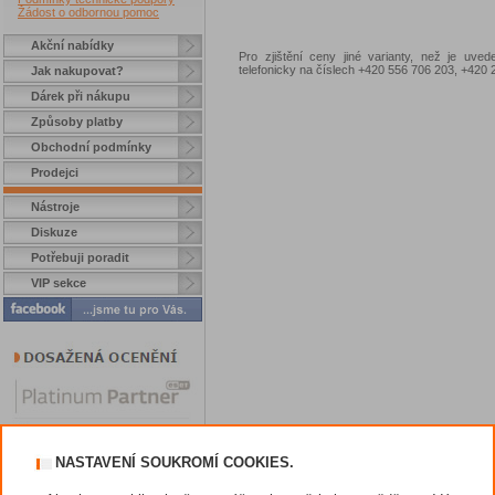
Žádost o odbornou pomoc
Akční nabídky
Pro zjištění ceny jiné varianty, než je uve
telefonicky na číslech +420 556 706 203, +42
Jak nakupovat?
Dárek při nákupu
Způsoby platby
Obchodní podmínky
Prodejci
Nástroje
Diskuze
Potřebuji poradit
VIP sekce
NASTAVENÍ SOUKROMÍ COOKIES.