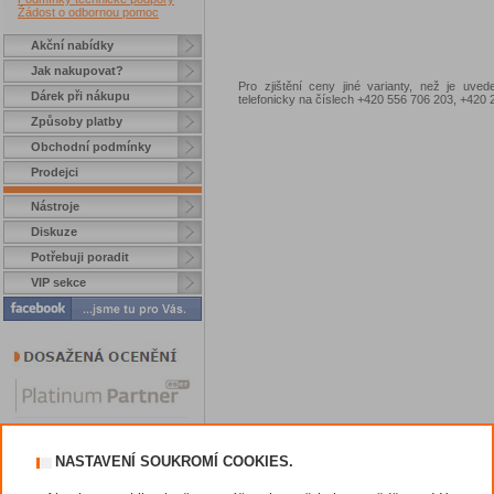
Žádost o odbornou pomoc
Akční nabídky
Jak nakupovat?
Pro zjištění ceny jiné varianty, než je uve
Dárek při nákupu
telefonicky na číslech +420 556 706 203, +42
Způsoby platby
Obchodní podmínky
Prodejci
Nástroje
Diskuze
Potřebuji poradit
VIP sekce
NASTAVENÍ SOUKROMÍ COOKIES.