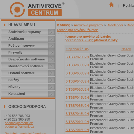
Rychl
|
HLAVNÍ MENU
Katalog
»
Antivirové programy
»
Bitdefender
»
Bitd
licence pro nového uživatele
Antivirové programy
licence pro nového uživatele;
AntiSpam
počet licencí 5 - 49;
platnost 2 roky
Poštovní servery
Objednací číslo
Název
Firewally
Bitdefender GravityZone Busi
BITBSP025U2N
Premium
Bezpečnostní software
Bitdefender GravityZone Busi
BITBSP005U2N
Monitorovací software
Premium
Bitdefender GravityZone Busi
Ostatní software
BITBSP030U2N
Premium
Bitdefender GravityZone Busi
Služby
BITBSP040U2N
Premium
Návody
Bitdefender GravityZone Busi
BITBSP020U2N
Premium
Ke stažení
Bitdefender GravityZone Busi
BITBSP049U2N
Premium
Bitdefender GravityZone Busi
BITBSP035U2N
OBCHOD/PODPORA
Premium
Bitdefender GravityZone Busi
BITBSP045U2N
Premium
+420 556 706 203
+420 222 360 250
Bitdefender GravityZone Busi
BITBSP010U2N
obchod@amenit.cz
Premium
podpora@amenit.cz
Bitdefender GravityZone Busi
BITBSP015U2N
Premium
Podmínky technické podpory