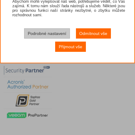
Abychom mohli vylepšovat náš web, potřebujeme vědět, co Vás
zajímá. K tomu nám slouží řada nástrojů a služeb. Některé jsou
pro správnou funkci naší stránky nezbytné, o zbytku můžete
rozhodnout sami.
Podrobné nastavení
Odmítnout vše
Přijmout vše