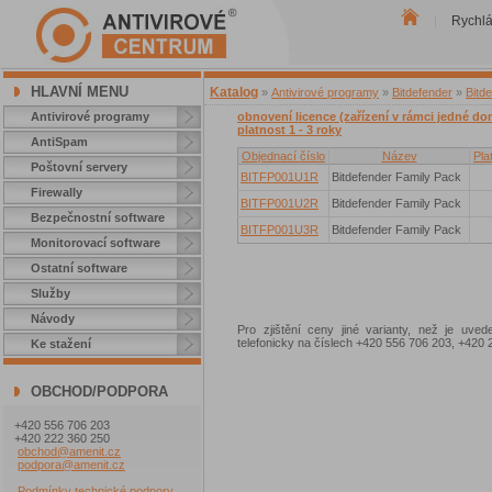
Rychl
|
HLAVNÍ MENU
Katalog
»
Antivirové programy
»
Bitdefender
»
Bitd
Antivirové programy
obnovení licence (zařízení v rámci jedné do
platnost 1 - 3 roky
AntiSpam
Objednací číslo
Název
Pla
Poštovní servery
BITFP001U1R
Bitdefender Family Pack
Firewally
BITFP001U2R
Bitdefender Family Pack
Bezpečnostní software
BITFP001U3R
Bitdefender Family Pack
Monitorovací software
Ostatní software
Služby
Návody
Pro zjištění ceny jiné varianty, než je uve
telefonicky na číslech +420 556 706 203, +42
Ke stažení
OBCHOD/PODPORA
+420 556 706 203
+420 222 360 250
obchod@amenit.cz
podpora@amenit.cz
Podmínky technické podpory