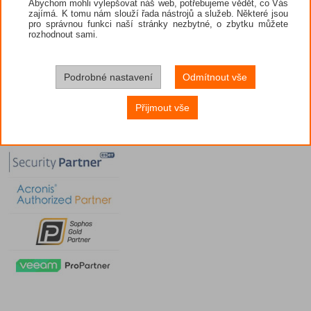
Abychom mohli vylepšovat náš web, potřebujeme vědět, co Vás
zajímá. K tomu nám slouží řada nástrojů a služeb. Některé jsou
pro správnou funkci naší stránky nezbytné, o zbytku můžete
rozhodnout sami.
Podrobné nastavení
Odmítnout vše
Přijmout vše