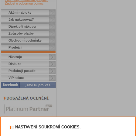
Žádost o odbornou pomoc
Akční nabídky
Jak nakupovat?
Dárek při nákupu
Způsoby platby
Obchodní podmínky
Prodejci
Nástroje
Diskuze
Potřebuji poradit
VIP sekce
NASTAVENÍ SOUKROMÍ COOKIES.