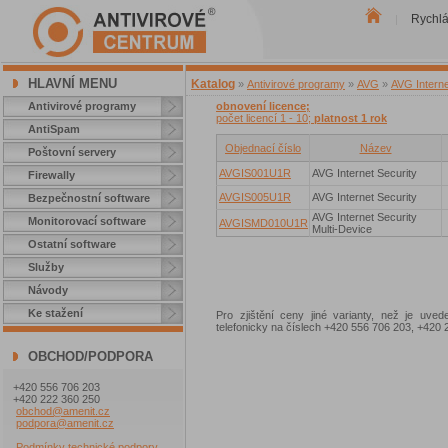
Rychl
|
HLAVNÍ MENU
Katalog
»
Antivirové programy
»
AVG
»
AVG Interne
Antivirové programy
obnovení licence;
počet licencí 1 - 10;
platnost 1 rok
AntiSpam
Objednací číslo
Název
Poštovní servery
AVGIS001U1R
AVG Internet Security
Firewally
AVGIS005U1R
AVG Internet Security
Bezpečnostní software
AVG Internet Security
Monitorovací software
AVGISMD010U1R
Multi-Device
Ostatní software
Služby
Návody
Ke stažení
Pro zjištění ceny jiné varianty, než je uve
telefonicky na číslech +420 556 706 203, +42
OBCHOD/PODPORA
+420 556 706 203
+420 222 360 250
obchod@amenit.cz
podpora@amenit.cz
Podmínky technické podpory