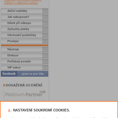
Žádost o odbornou pomoc
Akční nabídky
Jak nakupovat?
Dárek při nákupu
Způsoby platby
Obchodní podmínky
Prodejci
Nástroje
Diskuze
Potřebuji poradit
VIP sekce
NASTAVENÍ SOUKROMÍ COOKIES.