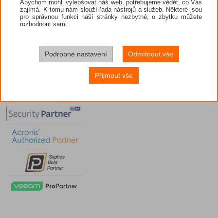
Abychom mohli vylepšovat náš web, potřebujeme vědět, co Vás
zajímá. K tomu nám slouží řada nástrojů a služeb. Některé jsou
pro správnou funkci naší stránky nezbytné, o zbytku můžete
rozhodnout sami.
Podrobné nastavení
Odmítnout vše
Přijmout vše