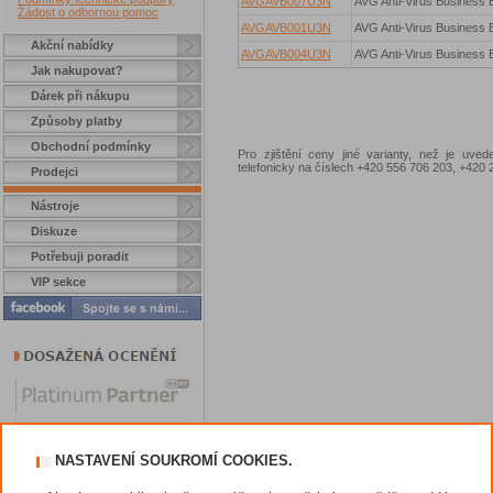
AVGAVB007U3N
AVG Anti-Virus Business E
Žádost o odbornou pomoc
AVGAVB001U3N
AVG Anti-Virus Business E
Akční nabídky
AVGAVB004U3N
AVG Anti-Virus Business E
Jak nakupovat?
Dárek při nákupu
Způsoby platby
Obchodní podmínky
Pro zjištění ceny jiné varianty, než je uve
telefonicky na číslech +420 556 706 203, +42
Prodejci
Nástroje
Diskuze
Potřebuji poradit
VIP sekce
NASTAVENÍ SOUKROMÍ COOKIES.