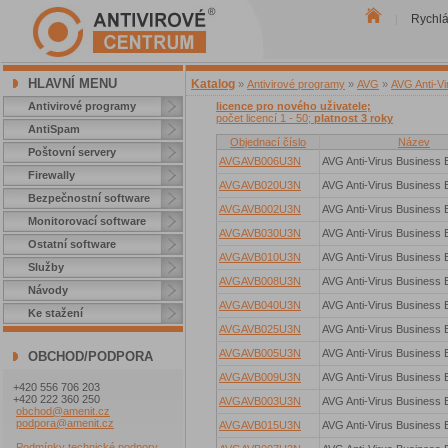
Rychl
|
HLAVNÍ MENU
Katalog
»
Antivirové programy
»
AVG
»
AVG Anti-Vi
Antivirové programy
licence pro nového uživatele;
počet licencí 1 - 50;
platnost 3 roky
AntiSpam
Objednací číslo
Název
Poštovní servery
AVGAVB006U3N
AVG Anti-Virus Business E
Firewally
AVGAVB020U3N
AVG Anti-Virus Business E
Bezpečnostní software
AVGAVB002U3N
AVG Anti-Virus Business E
Monitorovací software
AVGAVB030U3N
AVG Anti-Virus Business E
Ostatní software
AVGAVB010U3N
AVG Anti-Virus Business E
Služby
AVGAVB008U3N
AVG Anti-Virus Business E
Návody
AVGAVB040U3N
AVG Anti-Virus Business E
Ke stažení
AVGAVB025U3N
AVG Anti-Virus Business E
AVGAVB005U3N
AVG Anti-Virus Business E
OBCHOD/PODPORA
AVGAVB009U3N
AVG Anti-Virus Business E
+420 556 706 203
+420 222 360 250
AVGAVB003U3N
AVG Anti-Virus Business E
obchod@amenit.cz
podpora@amenit.cz
AVGAVB015U3N
AVG Anti-Virus Business E
Podmínky technické podpory