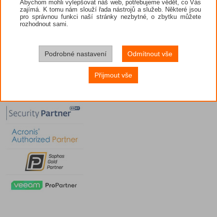
Abychom mohli vylepšovat náš web, potřebujeme vědět, co Vás
zajímá. K tomu nám slouží řada nástrojů a služeb. Některé jsou
pro správnou funkci naší stránky nezbytné, o zbytku můžete
rozhodnout sami.
Podrobné nastavení
Odmítnout vše
Přijmout vše